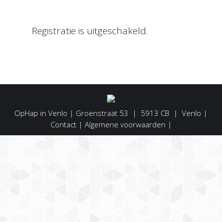
Registratie is uitgeschakeld.
OpHap in Venlo | Groenstraat 53 | 5913 CB | Venlo |
Contact
|
Algemene voorwaarden
|